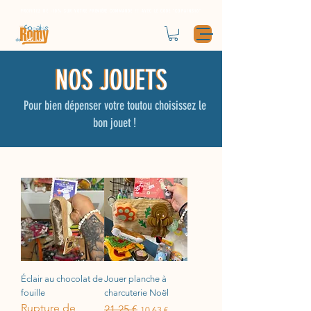
PROFITEZ DE -10% SUR VOTRE
PREMIÈRE
COMMANDE !! AVEC LE CODE "COPAINS10"
NOS JOUETS
NOS JOUETS
Pour bien dépenser votre toutou choisissez le
bon jouet !
Éclair au chocolat de
Jouer planche à
fouille
charcuterie Noël
Rupture de
Prix original
21,25 €
Prix promotionnel
10,63 €