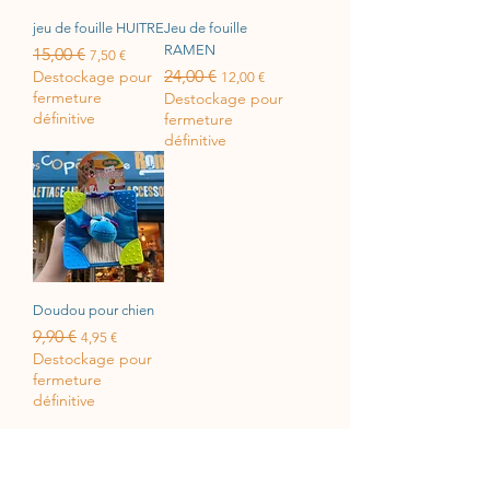
jeu de fouille HUITRE
Jeu de fouille
RAMEN
Prix original
15,00 €
Prix promotionnel
7,50 €
Prix original
24,00 €
Prix promotionnel
Destockage pour
12,00 €
fermeture
Destockage pour
définitive
fermeture
définitive
Doudou pour chien
Prix original
9,90 €
Prix promotionnel
4,95 €
Destockage pour
fermeture
définitive