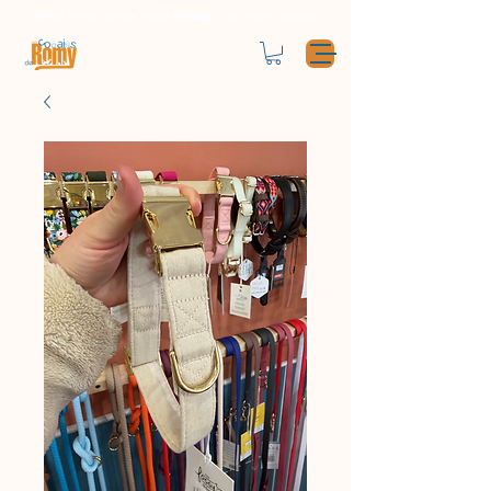
PROFITEZ DE -10% SUR VOTRE
PREMIÈRE
COMMANDE !! AVEC LE CODE "COPAINS10"