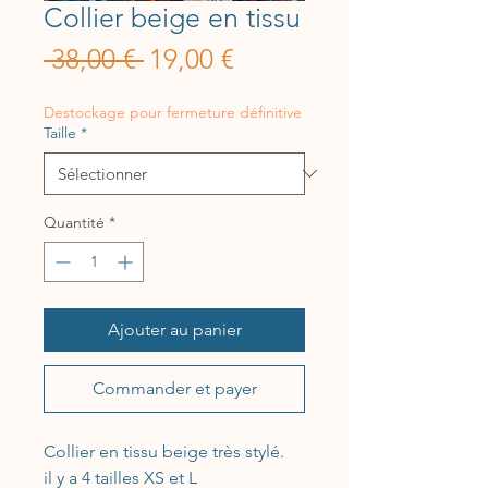
Collier beige en tissu
Prix
Prix
 38,00 € 
19,00 €
original
promotionnel
Destockage pour fermeture définitive
Taille
*
Quantité
*
Ajouter au panier
Commander et payer
Collier en tissu beige très stylé.
il y a 4 tailles XS et L