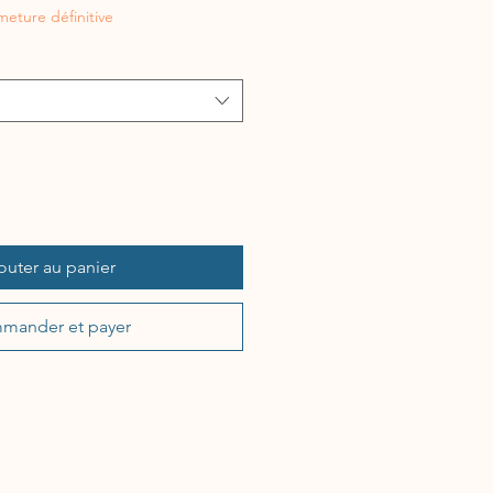
inal
promotionnel
eture définitive
outer au panier
mander et payer