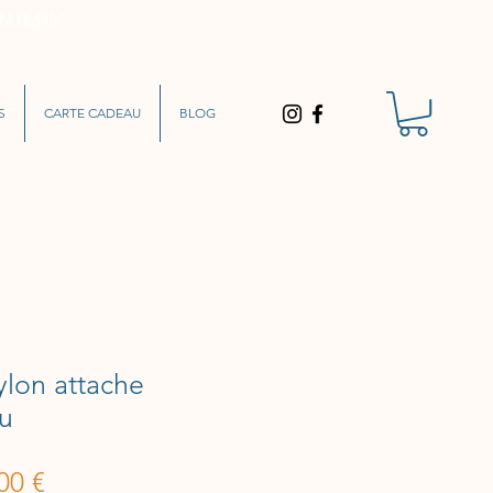
PAINS10"
S
CARTE CADEAU
BLOG
ylon attache
eu
Prix
00 €