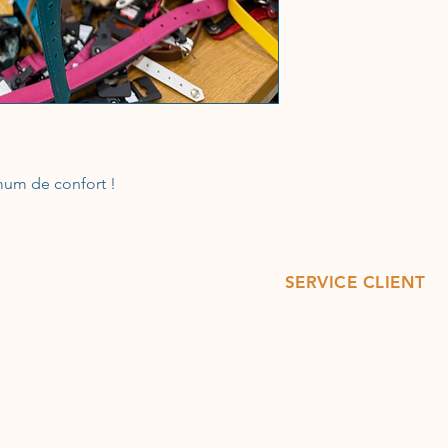
mum de confort !
SERVICE CLIENT
07 81 17 91 40
tez-nous
12 rue Arlatan 13300
ion et retours
Salon de Provence
ns générales de vente
Ouverture du Mardi au
samedi de 10h30 à 12h
de paiement
et de 14h30 à
18h30 sa