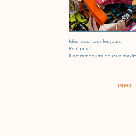
Idéal pour tous les jours !
Petit prix !
il est rembourré pour un maxi
INFO
ACCUEIL
TOILETTAGE LIBRE-SERVICE
Contac
Expédit
E-SHOP CHIEN
Conditio
E-SHOP CHAT
Moyens 
PROMOS