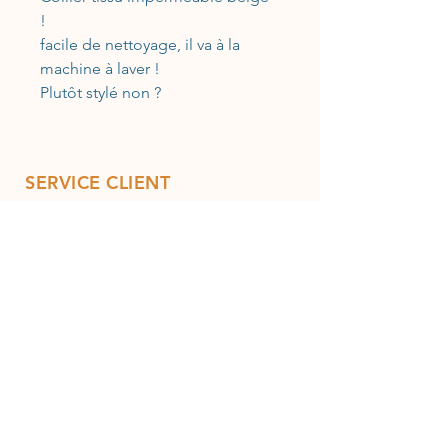
!
facile de nettoyage, il va à la
machine à laver !
Plutôt stylé non ?
SERVICE CLIENT
07 81 17 91 40
12 rue Arlatan 13300 Salon de Provence
Ouverture du Mardi au samedi de
10h30 à 12h30 et de 14h30 à
18h30
sauf le samedi 10h30 à 18h30
INFO
Contactez-nous
Expédition et retours
Conditions générales de vente
Moyens de paiement