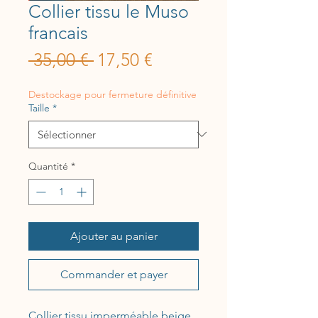
Collier tissu le Muso
francais
Prix
Prix
 35,00 € 
17,50 €
original
promotionnel
Destockage pour fermeture définitive
Taille
*
Quantité
*
Ajouter au panier
Commander et payer
Collier tissu imperméable beige