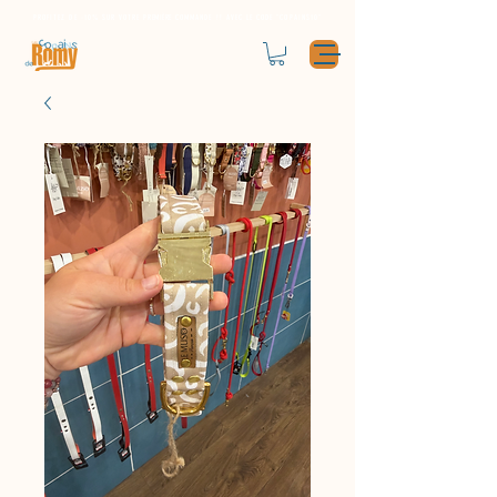
PROFITEZ DE -10% SUR VOTRE
PREMIÈRE
COMMANDE !! AVEC LE CODE "COPAINS10"