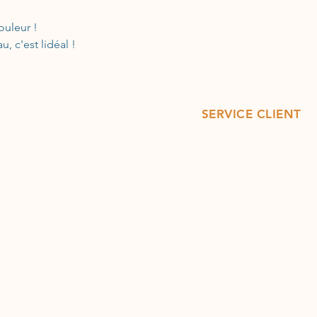
couleur !
u, c'est lidéal !
SERVICE CLIENT
07 81 17 91 40
tez-nous
12 rue Arlatan 13300
ion et retours
Salon de Provence
ns générales de vente
Ouverture du Mardi au
samedi de 10h30 à 12h
de paiement
et de 14h30 à
18h30 sa
e de cookies
le samedi 10h30 à 18h
s légales