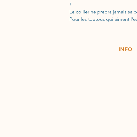
!
Le collier ne predra jamais sa 
Pour les toutous qui aiment l'ea
INFO
ACCUEIL
TOILETTAGE LIBRE-SERVICE
Contac
Expédit
E-SHOP CHIEN
Conditio
E-SHOP CHAT
Moyens 
PROMOS
Politiqu
À PROPOS
Mention
CARTE CADEAU
BLOG