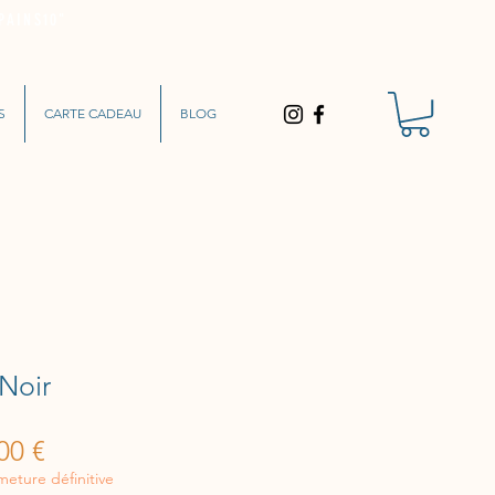
PAINS10"
S
CARTE CADEAU
BLOG
 Noir
Prix
00 €
inal
promotionnel
eture définitive