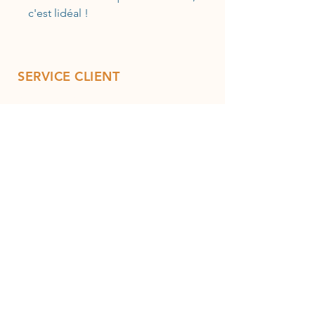
c'est lidéal !
SERVICE CLIENT
07 81 17 91 40
12 rue Arlatan 13300 Salon de Provence
Ouverture du Mardi au samedi de
10h30 à 12h30 et de 14h30 à
18h30
sauf le samedi 10h30 à 18h30
INFO
Contactez-nous
Expédition et retours
Conditions générales de vente
Moyens de paiement
Politique de cookies
Mentions légales